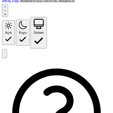
Giriş Yap
Başlayın
Uzmanınızı Başlatın
Açık
Koyu
Sistem