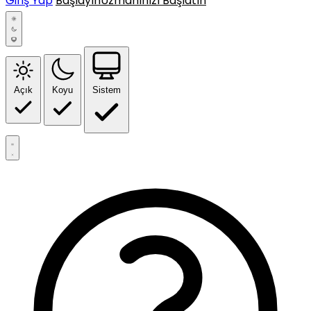
Giriş Yap
Başlayın
Uzmanınızı Başlatın
Açık
Koyu
Sistem