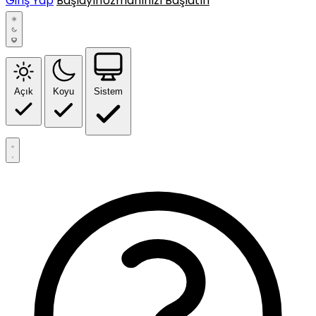
Giriş Yap
Başlayın
Uzmanınızı Başlatın
Açık
Koyu
Sistem