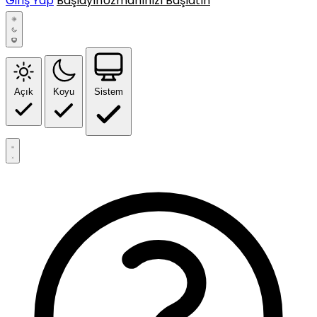
Giriş Yap
Başlayın
Uzmanınızı Başlatın
Açık
Koyu
Sistem