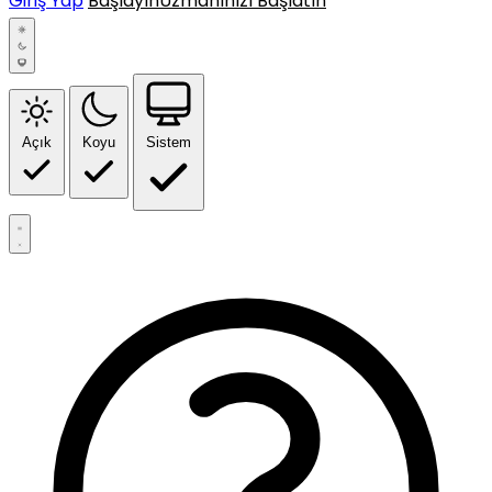
Giriş Yap
Başlayın
Uzmanınızı Başlatın
Açık
Koyu
Sistem