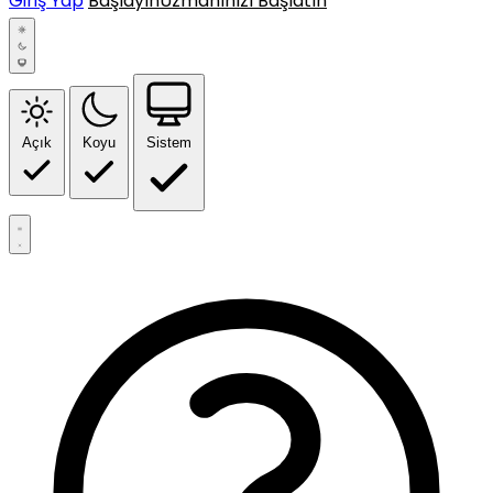
Giriş Yap
Başlayın
Uzmanınızı Başlatın
Açık
Koyu
Sistem