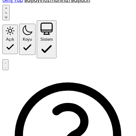
Giriş Yap
Başlayın
Uzmanınızı Başlatın
Açık
Koyu
Sistem