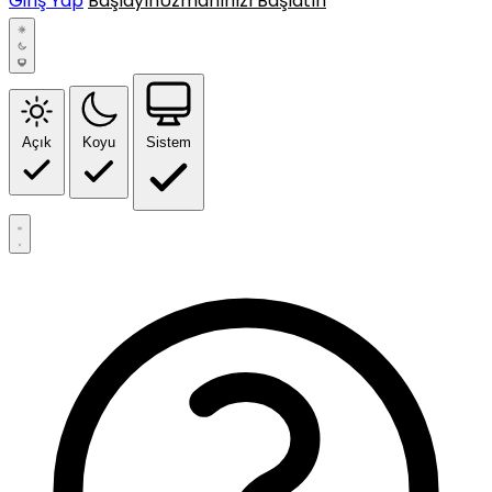
Giriş Yap
Başlayın
Uzmanınızı Başlatın
Açık
Koyu
Sistem