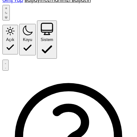
Giriş Yap
Başlayın
Uzmanınızı Başlatın
Açık
Koyu
Sistem