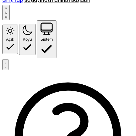
Giriş Yap
Başlayın
Uzmanınızı Başlatın
Açık
Koyu
Sistem