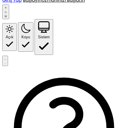
Giriş Yap
Başlayın
Uzmanınızı Başlatın
Açık
Koyu
Sistem