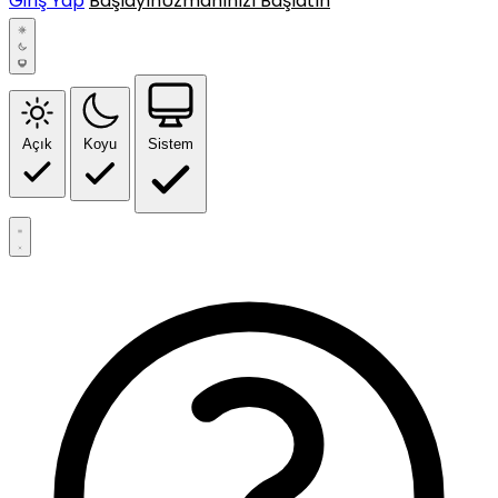
Giriş Yap
Başlayın
Uzmanınızı Başlatın
Açık
Koyu
Sistem