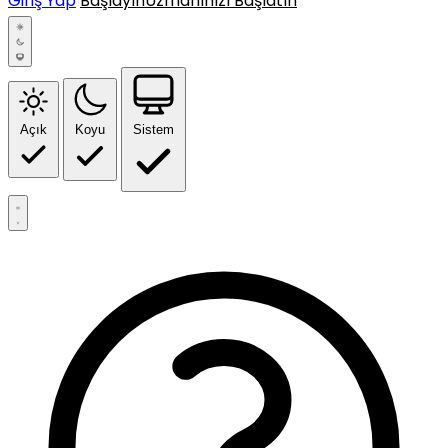
Giriş Yap
Başlayın
Uzmanınızı Başlatın
Açık
Koyu
Sistem