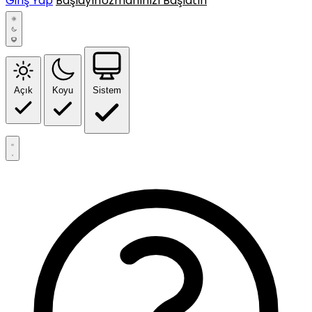
Giriş Yap
Başlayın
Uzmanınızı Başlatın
Açık
Koyu
Sistem