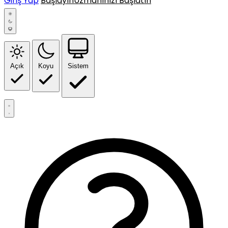
Giriş Yap
Başlayın
Uzmanınızı Başlatın
Açık
Koyu
Sistem