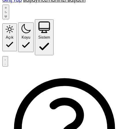
Giriş Yap
Başlayın
Uzmanınızı Başlatın
Açık
Koyu
Sistem