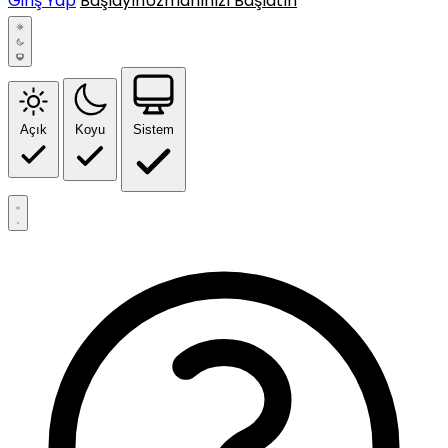
Giriş Yap
Başlayın
Uzmanınızı Başlatın
Açık
Koyu
Sistem