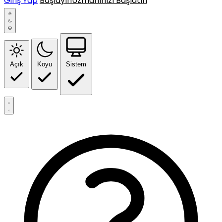
Giriş Yap
Başlayın
Uzmanınızı Başlatın
Açık
Koyu
Sistem