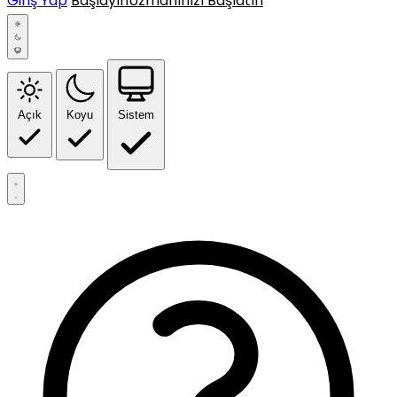
Giriş Yap
Başlayın
Uzmanınızı Başlatın
Açık
Koyu
Sistem