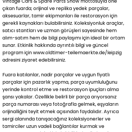
Vintage Cars & Spare Parts Show mottosuyla öne
çıkan fuarda; orijinal ve replika yedek parçalar,
aksesuarlar, tamir ekipmanları ile restorasyon için
gerekli kaynakları bulabilirsiniz. Koleksiyonluk araçlar,
satıcı stantları ve uzman görüşleri sayesinde hem
alım-satım hem de bilgi paylaşımı için ideal bir ortam
sunar. Etkinlik hakkında ayrıntılı bilgi ve güncel
program için www.oldtimer-teilemaerkte.de/leipzig
adresini ziyaret edebilirsiniz.
Fuara katılanlar, nadir parçalar ve uygun fiyatlı
parçalar için pazarlık yapma, parça uyumluluğunu
yerinde kontrol etme ve restorasyon ipuçları alma
şansı yakalar. Özellikle belirli bir parça arıyorsanız
parça numarası veya fotoğrafla gelmek, eşyaların
orijinalliğini teyit etmek açısından faydalıdır. Ayrıca
sergi alanında tanışacağınız koleksiyonerler ve
tamirciler uzun vadeli bağlantılar kurmak ve