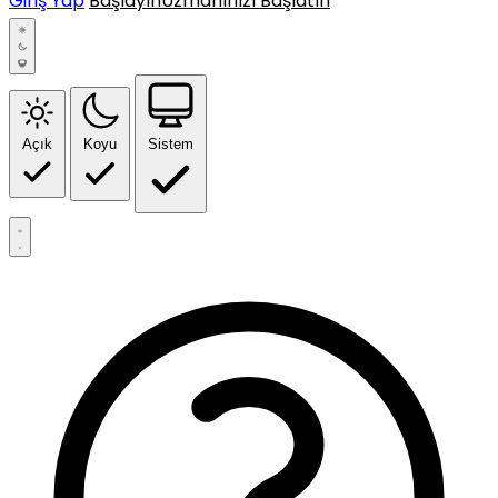
Giriş Yap
Başlayın
Uzmanınızı Başlatın
Açık
Koyu
Sistem