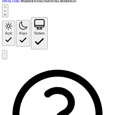
Giriş Yap
Başlayın
Uzmanınızı Başlatın
Açık
Koyu
Sistem