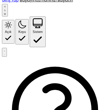
Giriş Yap
Başlayın
Uzmanınızı Başlatın
Açık
Koyu
Sistem