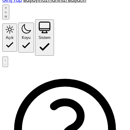
Giriş Yap
Başlayın
Uzmanınızı Başlatın
Açık
Koyu
Sistem