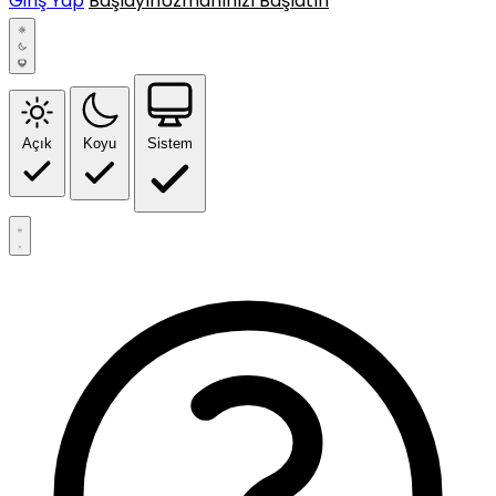
Giriş Yap
Başlayın
Uzmanınızı Başlatın
Açık
Koyu
Sistem