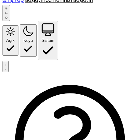
Giriş Yap
Başlayın
Uzmanınızı Başlatın
Açık
Koyu
Sistem