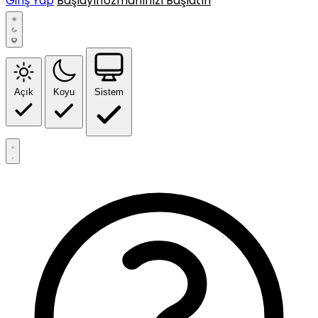
Giriş Yap
Başlayın
Uzmanınızı Başlatın
Açık
Koyu
Sistem