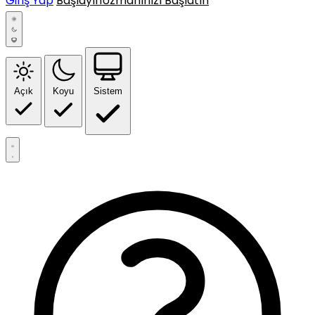
Giriş Yap
Başlayın
Uzmanınızı Başlatın
Açık
Koyu
Sistem