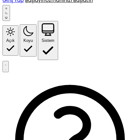
Giriş Yap
Başlayın
Uzmanınızı Başlatın
Açık
Koyu
Sistem