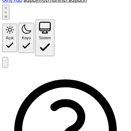
Giriş Yap
Başlayın
Uzmanınızı Başlatın
Açık
Koyu
Sistem