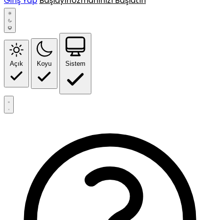
Giriş Yap
Başlayın
Uzmanınızı Başlatın
Açık
Koyu
Sistem