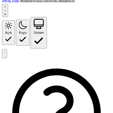
Giriş Yap
Başlayın
Uzmanınızı Başlatın
Açık
Koyu
Sistem