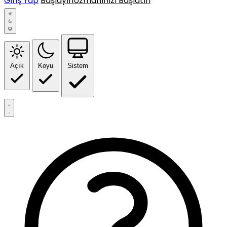
Giriş Yap
Başlayın
Uzmanınızı Başlatın
Açık
Koyu
Sistem