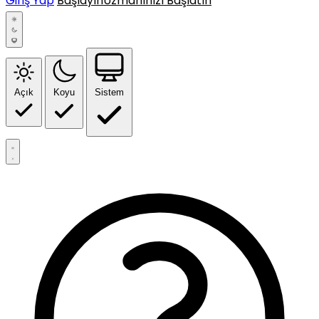
Giriş Yap
Başlayın
Uzmanınızı Başlatın
Açık
Koyu
Sistem