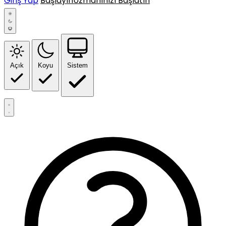
Giriş Yap
Başlayın
Uzmanınızı Başlatın
Açık
Koyu
Sistem