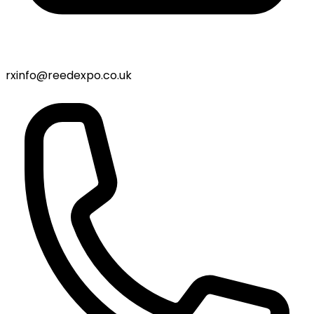
rxinfo@reedexpo.co.uk