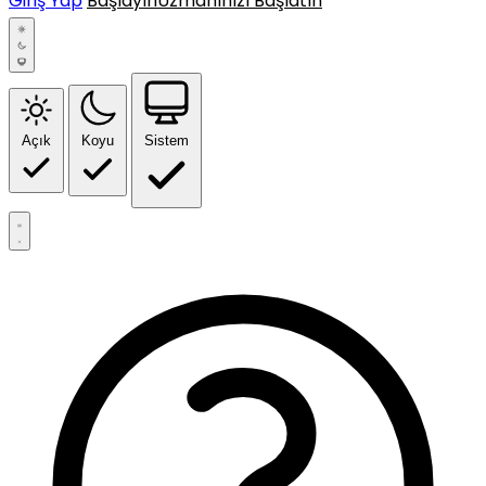
Giriş Yap
Başlayın
Uzmanınızı Başlatın
Açık
Koyu
Sistem