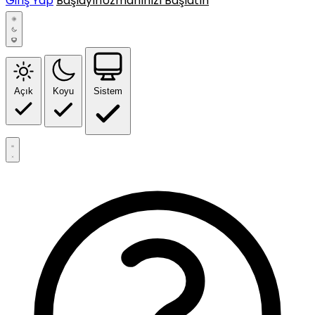
Giriş Yap
Başlayın
Uzmanınızı Başlatın
Açık
Koyu
Sistem