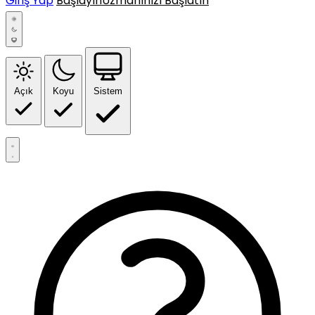
Giriş Yap
Başlayın
Uzmanınızı Başlatın
Açık
Koyu
Sistem