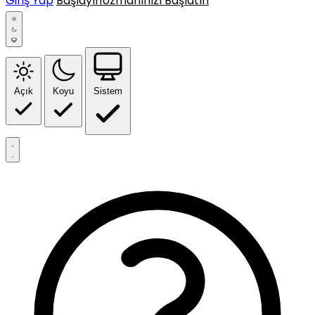
Giriş Yap
Başlayın
Uzmanınızı Başlatın
Açık
Koyu
Sistem