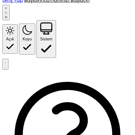
Giriş Yap
Başlayın
Uzmanınızı Başlatın
Açık
Koyu
Sistem