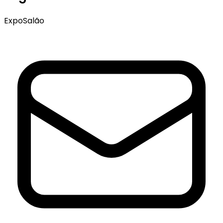
ExpoSalão