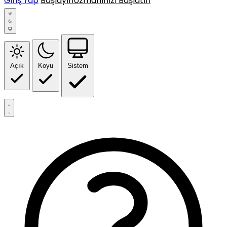
Giriş Yap
Başlayın
Uzmanınızı Başlatın
Açık
Koyu
Sistem