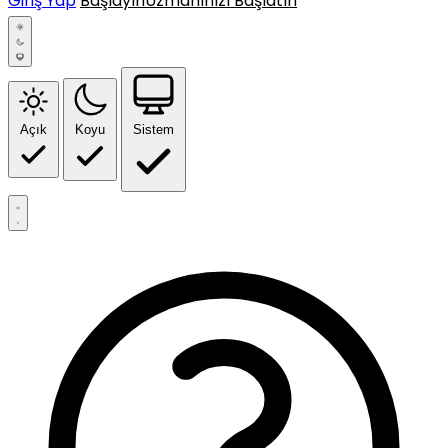
Giriş Yap
Başlayın
Uzmanınızı Başlatın
Açık
Koyu
Sistem