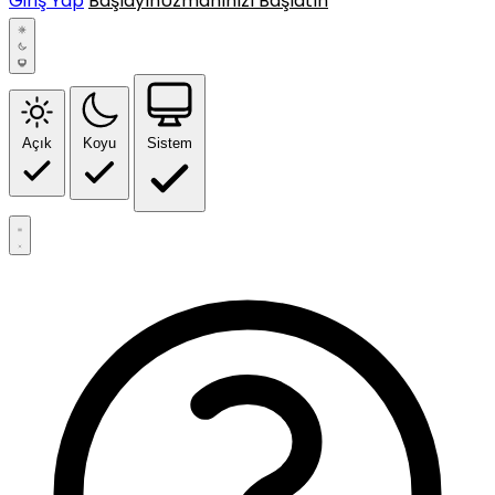
Giriş Yap
Başlayın
Uzmanınızı Başlatın
Açık
Koyu
Sistem